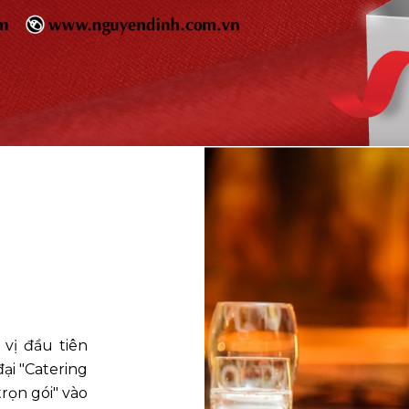
 vị đầu tiên
ại "Catering
trọn gói" vào