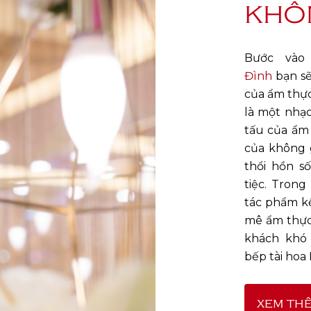
KHÔ
Bước vào
Đình
bạn sẽ
của ẩm thực
là một nhạc
tấu của ẩm 
của không 
thổi hồn s
tiệc. Trong
tác phẩm kế
mê ẩm thực
khách khó 
bếp tài hoa
xem th